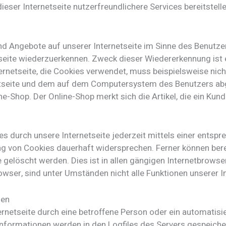
eser Internetseite nutzerfreundlichere Services bereitstell
nd Angebote auf unserer Internetseite im Sinne des Benutze
etseite wiederzuerkennen. Zweck dieser Wiedererkennung ist
nternetseite, die Cookies verwendet, muss beispielsweise nic
netseite und dem auf dem Computersystem des Benutzers ab
e-Shop. Der Online-Shop merkt sich die Artikel, die ein Kunde
s durch unsere Internetseite jederzeit mittels einer entsp
g von Cookies dauerhaft widersprechen. Ferner können bere
löscht werden. Dies ist in allen gängigen Internetbrowsern
ser, sind unter Umständen nicht alle Funktionen unserer In
nen
ternetseite durch eine betroffene Person oder ein automatis
nformationen werden in den Logfiles des Servers gespeiche