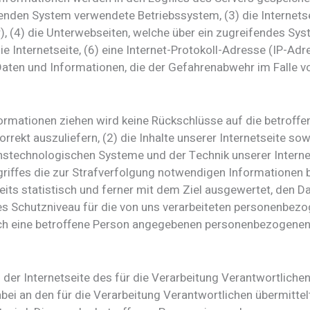
nden System verwendete Betriebssystem, (3) die Internetse
), (4) die Unterwebseiten, welche über ein zugreifendes Sys
ie Internetseite, (6) eine Internet-Protokoll-Adresse (IP-Adr
aten und Informationen, die der Gefahrenabwehr im Falle vo
ormationen ziehen wird keine Rückschlüsse auf die betroff
korrekt auszuliefern, (2) die Inhalte unserer Internetseite so
nstechnologischen Systeme und der Technik unserer Interne
riffes die zur Strafverfolgung notwendigen Informationen 
its statistisch und ferner mit dem Ziel ausgewertet, den D
es Schutzniveau für die von uns verarbeiteten personenbez
urch eine betroffene Person angegebenen personenbezogenen
uf der Internetseite des für die Verarbeitung Verantwortli
i an den für die Verarbeitung Verantwortlichen übermittelt