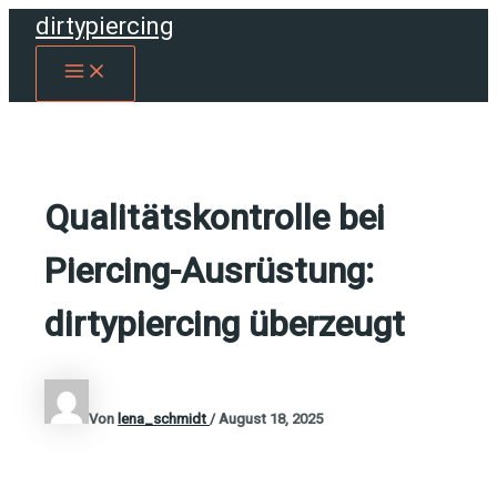
Zum
dirtypiercing
Inhalt
MAIN
springen
MENU
Qualitätskontrolle bei
Piercing-Ausrüstung:
dirtypiercing überzeugt
Von
lena_schmidt
/
August 18, 2025